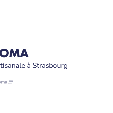
ROMA
rtisanale à Strasbourg
ma ////