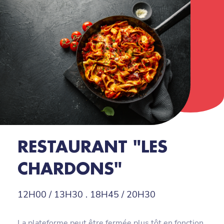
RESTAURANT "LES
CHARDONS"
12H00 / 13H30 . 18H45 / 20H30
La plateforme peut être fermée plus tôt en fonction