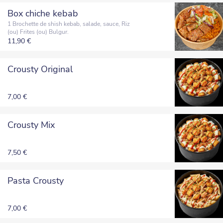
Box chiche kebab
1 Brochette de shish kebab, salade, sauce, Riz
(ou) Frites (ou) Bulgur.
11,90 €
Crousty Original
7,00 €
Crousty Mix
7,50 €
Pasta Crousty
7,00 €