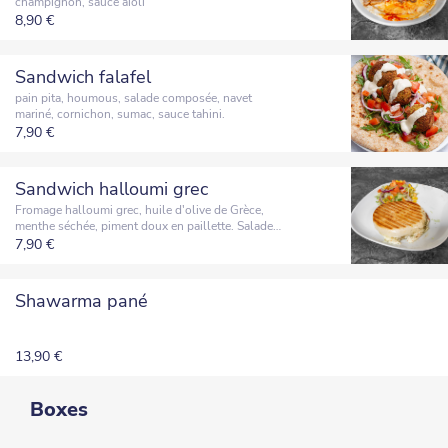
champignon, sauce aïoli
8,90 €
Sandwich falafel
pain pita, houmous, salade composée, navet
mariné, cornichon, sumac, sauce tahini.
7,90 €
Sandwich halloumi grec
Fromage halloumi grec, huile d'olive de Grèce,
menthe séchée, piment doux en paillette. Salade
composée en guise de décoration, servie
7,90 €
uniquement sur place.
Shawarma pané
13,90 €
Boxes