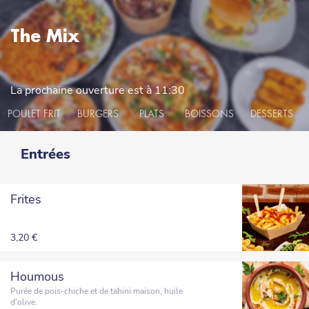
The Mix
La prochaine ouverture est ⁨⁩à ⁨11:30⁩
POULET FRIT
BURGERS
PLATS
BOISSONS
DESSERTS
Entrées
Frites
3,20 €
Houmous
Purée de pois-chiche et de tahini maison, huile
d'olive.