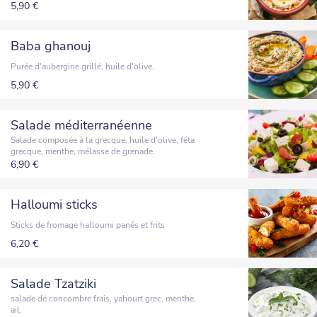
5,90 €
Baba ghanouj
Purée d'aubergine grillé, huile d'olive.
5,90 €
Salade méditerranéenne
Salade composée à la grecque, huile d'olive, féta
grecque, menthe, mélasse de grenade.
6,90 €
Halloumi sticks
Sticks de fromage halloumi panés et frits
6,20 €
Salade Tzatziki
salade de concombre frais, yahourt grec, menthe,
ail.