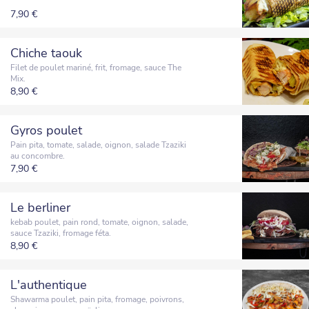
7,90 €
Chiche taouk
Filet de poulet mariné, frit, fromage, sauce The
Mix.
8,90 €
Gyros poulet
Pain pita, tomate, salade, oignon, salade Tzaziki
au concombre.
7,90 €
Le berliner
kebab poulet, pain rond, tomate, oignon, salade,
sauce Tzaziki, fromage féta.
8,90 €
L'authentique
Shawarma poulet, pain pita, fromage, poivrons,