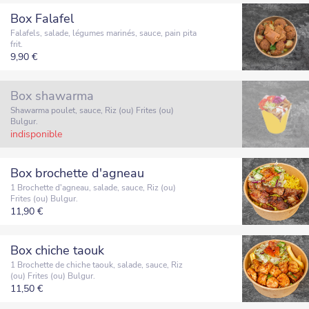
Box Falafel
Falafels, salade, légumes marinés, sauce, pain pita
frit.
9,90 €
Box shawarma
Shawarma poulet, sauce, Riz (ou) Frites (ou)
Bulgur.
indisponible
Box brochette d'agneau
1 Brochette d'agneau, salade, sauce, Riz (ou)
Frites (ou) Bulgur.
11,90 €
Box chiche taouk
1 Brochette de chiche taouk, salade, sauce, Riz
(ou) Frites (ou) Bulgur.
11,50 €