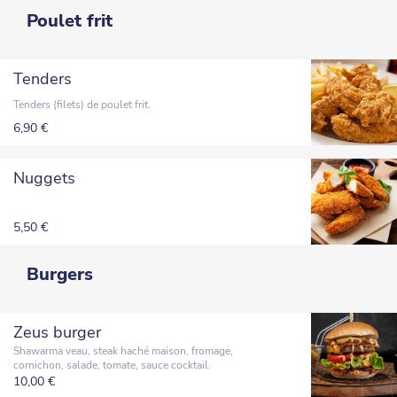
Poulet frit
Tenders
Tenders (filets) de poulet frit.
6,90 €
Nuggets
5,50 €
Burgers
Zeus burger
Shawarma veau, steak haché maison, fromage,
cornichon, salade, tomate, sauce cocktail.
10,00 €